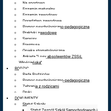
Na sportowo
Egzamin maturalny
Egzamin zawodowy
Doradztwo zawodowe
Pomoc psychologiczno-pedagogiczna
Praktyki zawodowe
Serwisy
Erasmus+
Opieka stomatologiczna
Ankieta "Losy absolwentów ZSSiL
Włościańska"
RODZIC
Rada Rodziców
Pomoc psychologiczno-pedagogiczna
Zebrania z rodzicami
Druki
DOKUMENTY
Statut Szkoły
Statut Zespół Szkół Samochodowych i