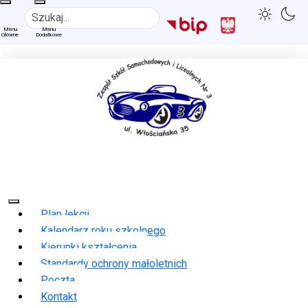
Szukaj
Plan lekcji
Kalendarz roku szkolnego
Kierunki kształcenia
Standardy ochrony małoletnich
Poczta
Kontakt