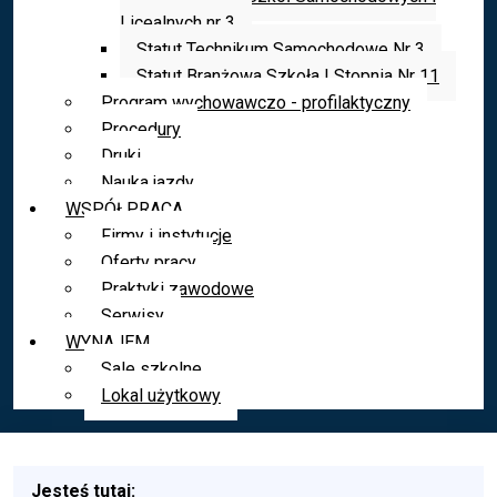
Licealnych nr 3
Statut Technikum Samochodowe Nr 3
Statut Branżowa Szkoła I Stopnia Nr 11
Program wychowawczo - profilaktyczny
Procedury
Druki
Nauka jazdy
WSPÓŁPRACA
Firmy i instytucje
Oferty pracy
Praktyki zawodowe
Serwisy
WYNAJEM
Sale szkolne
Lokal użytkowy
Jesteś tutaj: